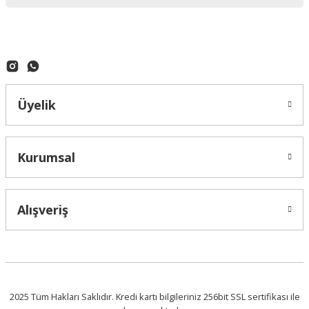
Bu ürüne benzer farklı alternatifler olmalı.
Gönder
Üyelik
D-Sails
30-35 Feet | Fırtına Floğu (Storm Jib) - TuruncuBeyaz
Kurumsal
Alışveriş
34.279,07 ₺
2025 Tüm Hakları Saklıdır. Kredi kartı bilgileriniz 256bit SSL sertifikası ile