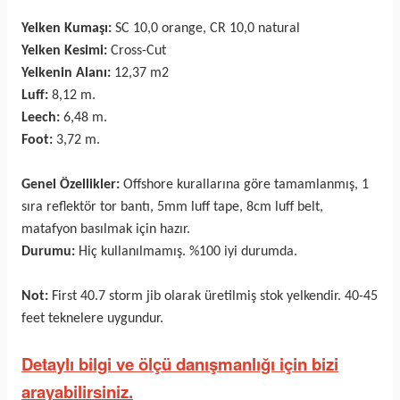
Yelken Kumaşı:
SC 10,0 orange, CR 10,0 natural
Yelken Kesimi:
Cross-Cut
Yelkenin Alanı:
12,37
m2
Luff:
8,12
m.
Leech:
6,48
m.
Foot:
3,72
m.
Genel Özellikler:
Offshore kurallarına göre tamamlanmış, 1
sıra reflektör tor bantı, 5mm luff tape, 8cm luff belt,
matafyon basılmak için hazır.
Durumu:
Hiç kullanılmamış. %100 iyi durumda.
Not:
First 40.7 storm jib olarak üretilmiş stok yelkendir. 40-45
feet teknelere uygundur.
Detaylı bilgi ve ölçü danışmanlığı için bizi
arayabilirsiniz.