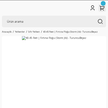
Anasayfa
Yelkenler
Sıfır Yelken
40-45 Feet | Fırtına Floğu (Storm Jib) - TuruncuBeyaz