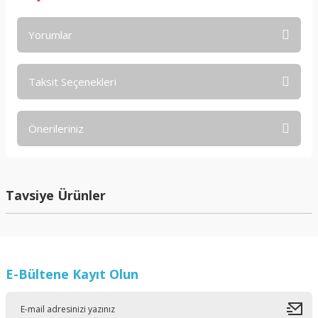
Yorumlar
Taksit Seçenekleri
Bu ürüne ilk yorumu siz yapın!
Önerileriniz
Yorum Yaz
Bu ürünün fiyat bilgisi, resim, ürün açıklamalarında ve diğer
konularda yetersiz gördüğünüz noktaları öneri formunu
kullanarak tarafımıza iletebilirsiniz.
Tavsiye Ürünler
Görüş ve önerileriniz için teşekkür ederiz.
Ürün resmi kalitesiz, bozuk veya görüntülenemiyor.
Ürün açıklamasında eksik bilgiler bulunuyor.
E-Bültene Kayıt Olun
Ürün bilgilerinde hatalar bulunuyor.
Ürün fiyatı diğer sitelerden daha pahalı.