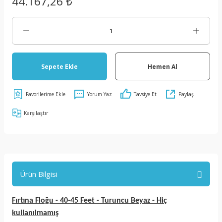
44.167,26 ₺
Sepete Ekle
Hemen Al
Yorum Yaz
Tavsiye Et
Paylaş
Karşılaştır
Ürün Bilgisi
Fırtına Floğu -
40-45 Feet
- Turuncu Beyaz - Hiç
kullanılmamış