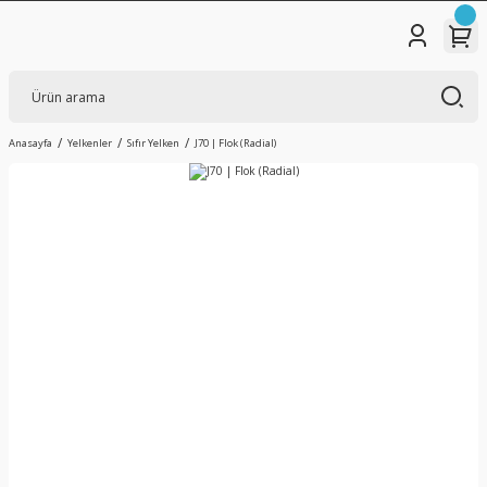
Anasayfa
Yelkenler
Sıfır Yelken
J70 | Flok (Radial)