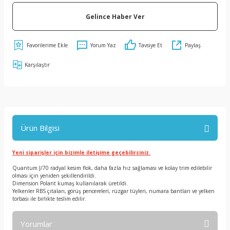
Gelince Haber Ver
Yorum Yaz
Tavsiye Et
Paylaş
Karşılaştır
Ürün Bilgisi
Yeni siparişler için bizimle iletişime geçebilirsiniz.
Quantum J/70 radyal kesim flok, daha fazla hız sağlaması ve kolay trim edilebilir
olması için yeniden şekillendirildi.
Dimension Polant kumaş kullanılarak üretildi.
Yelkenler RBS çıtaları, görüş pencereleri, rüzgar tüyleri, numara bantları ve yelken
torbası ile birlikte teslim edilir.
Yorumlar