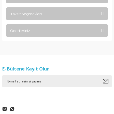
Taksit Seçenekleri
Bu ürüne ilk yorumu siz yapın!
Önerileriniz
Yorum Yaz
Bu ürünün fiyat bilgisi, resim, ürün açıklamalarında ve diğer
konularda yetersiz gördüğünüz noktaları öneri formunu
kullanarak tarafımıza iletebilirsiniz.
Görüş ve önerileriniz için teşekkür ederiz.
E-Bültene Kayıt Olun
Ürün resmi kalitesiz, bozuk veya görüntülenemiyor.
Ürün açıklamasında eksik bilgiler bulunuyor.
Ürün bilgilerinde hatalar bulunuyor.
Ürün fiyatı diğer sitelerden daha pahalı.
Bu ürüne benzer farklı alternatifler olmalı.