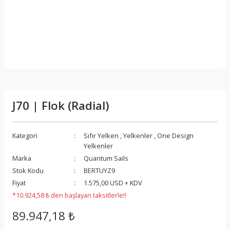
J70 | Flok (Radial)
Kategori
Sıfır Yelken
,
Yelkenler
,
One Design
Yelkenler
Marka
Quantum Sails
Stok Kodu
BERTUYZ9
Fiyat
1.575,00 USD + KDV
*10.924,58 ₺ den başlayan taksitlerle!!
89.947,18 ₺