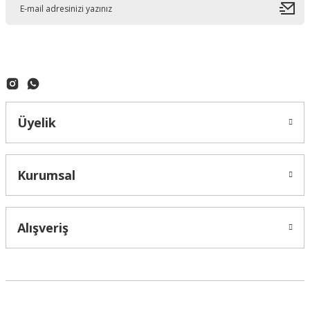
Ürün bilgilerinde hatalar bulunuyor.
Ürün fiyatı diğer sitelerden daha pahalı.
Bu ürüne benzer farklı alternatifler olmalı.
Üyelik
Gönder
Kurumsal
Alışveriş