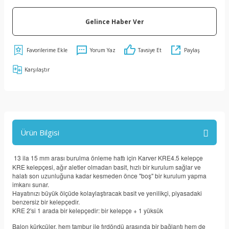
Gelince Haber Ver
Yorum Yaz
Tavsiye Et
Paylaş
Karşılaştır
Ürün Bilgisi
13 ila 15 mm arası burulma önleme hattı için Karver KRE4.5 kelepçe
KRE kelepçesi, ağır aletler olmadan basit, hızlı bir kurulum sağlar ve
halatı son uzunluğuna kadar kesmeden önce "boş" bir kurulum yapma
imkanı sunar.
Hayatınızı büyük ölçüde kolaylaştıracak basit ve yenilikçi, piyasadaki
benzersiz bir kelepçedir.
KRE 2'si 1 arada bir kelepçedir: bir kelepçe + 1 yüksük
Balon kürkçüler, hem tambur ile fırdöndü arasında bir bağlantı hem de