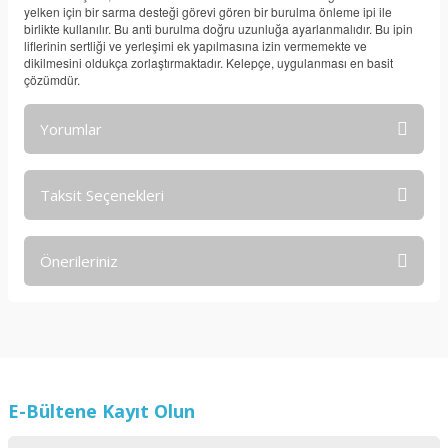
yelken için bir sarma desteği görevi gören bir burulma önleme ipi ile
birlikte kullanılır. Bu anti burulma doğru uzunluğa ayarlanmalıdır. Bu ipin
liflerinin sertliği ve yerleşimi ek yapılmasına izin vermemekte ve
dikilmesini oldukça zorlaştırmaktadır. Kelepçe, uygulanması en basit
çözümdür.
Yorumlar
Taksit Seçenekleri
Bu ürüne ilk yorumu siz yapın!
Önerileriniz
Yorum Yaz
Bu ürünün fiyat bilgisi, resim, ürün açıklamalarında ve diğer
konularda yetersiz gördüğünüz noktaları öneri formunu
kullanarak tarafımıza iletebilirsiniz.
Görüş ve önerileriniz için teşekkür ederiz.
E-Bültene Kayıt Olun
Ürün resmi kalitesiz, bozuk veya görüntülenemiyor.
Ürün açıklamasında eksik bilgiler bulunuyor.