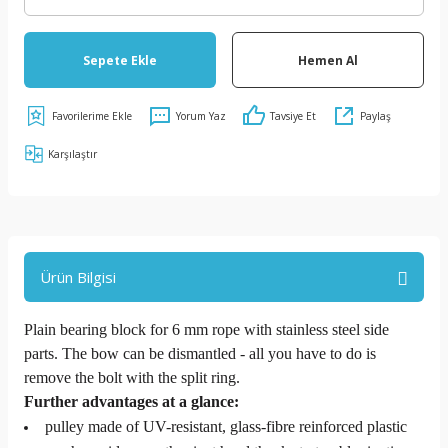
Sepete Ekle
Hemen Al
Yorum Yaz
Tavsiye Et
Paylaş
Karşılaştır
Ürün Bilgisi
Plain bearing block for 6 mm rope with stainless steel side
parts. The bow can be dismantled - all you have to do is
remove the bolt with the split ring.
Further advantages at a glance:
pulley made of UV-resistant, glass-fibre reinforced plastic