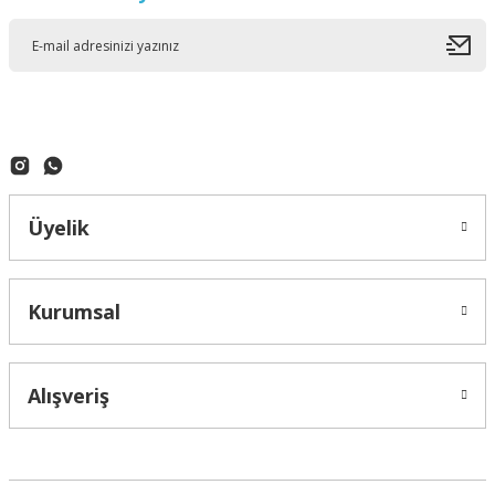
Ürün açıklamasında eksik bilgiler bulunuyor.
Ürün bilgilerinde hatalar bulunuyor.
Ürün fiyatı diğer sitelerden daha pahalı.
Bu ürüne benzer farklı alternatifler olmalı.
Üyelik
Gönder
Kurumsal
Alışveriş