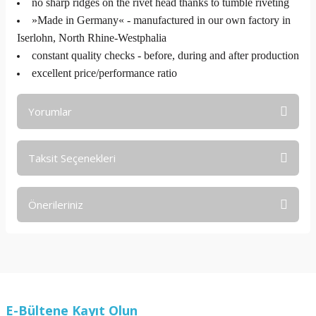
no sharp ridges on the rivet head thanks to tumble riveting
»Made in Germany« - manufactured in our own factory in
Iserlohn, North Rhine-Westphalia
constant quality checks - before, during and after production
excellent price/performance ratio
Yorumlar
Taksit Seçenekleri
Bu ürüne ilk yorumu siz yapın!
Önerileriniz
Yorum Yaz
Bu ürünün fiyat bilgisi, resim, ürün açıklamalarında ve diğer
konularda yetersiz gördüğünüz noktaları öneri formunu
kullanarak tarafımıza iletebilirsiniz.
Görüş ve önerileriniz için teşekkür ederiz.
E-Bültene Kayıt Olun
Ürün resmi kalitesiz, bozuk veya görüntülenemiyor.