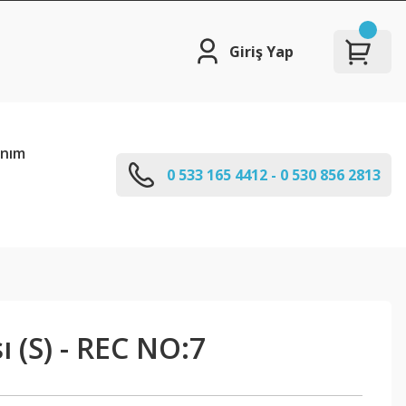
Giriş Yap
anım
0 533 165 4412 - 0 530 856 2813
ı (S) - REC NO:7