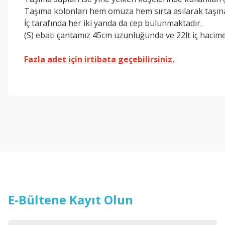
Taşıma kolonları hem omuza hem sırta asılarak taşına
İç tarafında her iki yanda da cep bulunmaktadır.
(S) ebatı çantamız 45cm uzunluğunda ve 22lt iç hacime
Fazla adet için irtibata geçebilirsiniz.
Bu ürünün fiyat bilgisi, resim, ürün açıklamalarında ve diğer konul
Görüş ve önerileriniz için teşekkür ederiz.
Ürün resmi kalitesiz, bozuk veya görüntülenemiyor.
Ürün açıklamasında eksik bilgiler bulunuyor.
Ürün bilgilerinde hatalar bulunuyor.
Ürün fiyatı diğer sitelerden daha pahalı.
Bu ürüne benzer farklı alternatifler olmalı.
E-Bültene Kayıt Olun