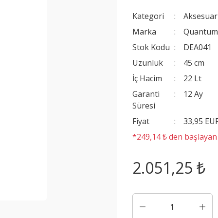
Kategori
Aksesuar
Marka
Quantum 
Stok Kodu
DEA041
Uzunluk
45 cm
İç Hacim
22 Lt
Garanti
12 Ay
Süresi
Fiyat
33,95 EU
*249,14 ₺ den başlayan t
2.051,25 ₺