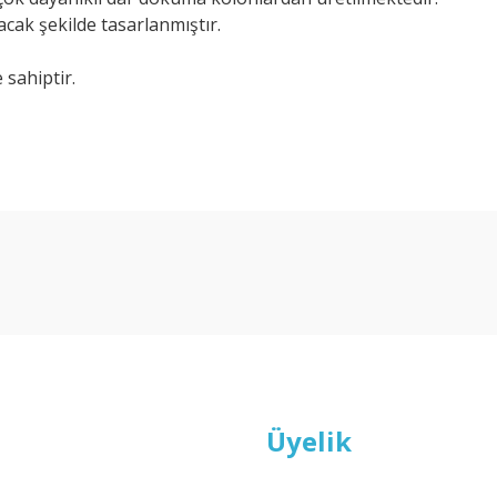
cak şekilde tasarlanmıştır.
 sahiptir.
arda yetersiz gördüğünüz noktaları öneri formunu kullanarak tarafımıza ilet
Bu ürüne ilk yorumu siz yapın!
Yorum Yaz
Üyelik