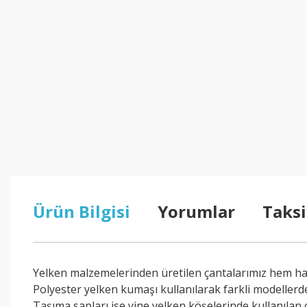
Ürün Bilgisi
Yorumlar
Taksi
Yelken malzemelerinden üretilen çantalarımız hem hafi
Polyester yelken kumaşı kullanılarak farkli modellerde 
Taşıma sapları ise yine yelken köşelerinde kullanılan