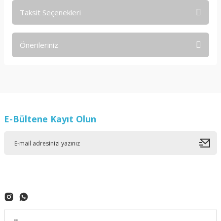
Taksit Seçenekleri
Bu ürüne ilk yorumu siz yapın!
Önerileriniz
Yorum Yaz
Bu ürünün fiyat bilgisi, resim, ürün açıklamalarında ve diğer
konularda yetersiz gördüğünüz noktaları öneri formunu
kullanarak tarafımıza iletebilirsiniz.
Görüş ve önerileriniz için teşekkür ederiz.
E-Bültene Kayıt Olun
Ürün resmi kalitesiz, bozuk veya görüntülenemiyor.
Ürün açıklamasında eksik bilgiler bulunuyor.
Ürün bilgilerinde hatalar bulunuyor.
Ürün fiyatı diğer sitelerden daha pahalı.
Bu ürüne benzer farklı alternatifler olmalı.