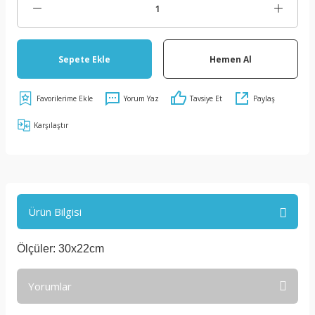
Sepete Ekle
Hemen Al
Yorum Yaz
Tavsiye Et
Paylaş
Karşılaştır
Ürün Bilgisi
Ölçüler: 30x22cm
Yorumlar