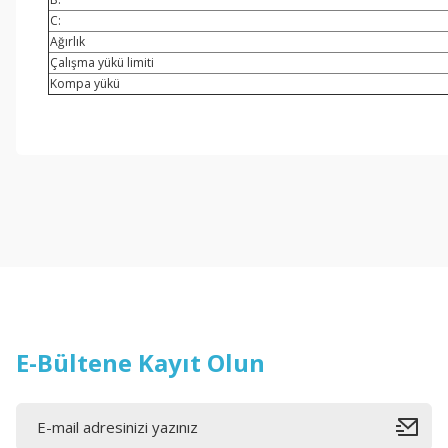
C:
Ağırlık
Çalışma yükü limiti
Kompa yükü
Bu ürünün fiyat bilgisi, resim, ürün açıklamalarında ve diğer konul
Görüş ve önerileriniz için teşekkür ederiz.
Ürün resmi kalitesiz, bozuk veya görüntülenemiyor.
Ürün açıklamasında eksik bilgiler bulunuyor.
Ürün bilgilerinde hatalar bulunuyor.
Ürün fiyatı diğer sitelerden daha pahalı.
Bu ürüne benzer farklı alternatifler olmalı.
E-Bültene Kayıt Olun