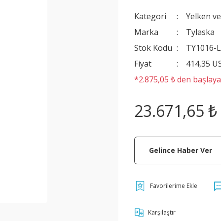
Kategori
Yelken v
Marka
Tylaska
Stok Kodu
TY1016-
Fiyat
414,35 U
*2.875,05 ₺ den başlayan
23.671,65 ₺
Gelince Haber Ver
Karşılaştır