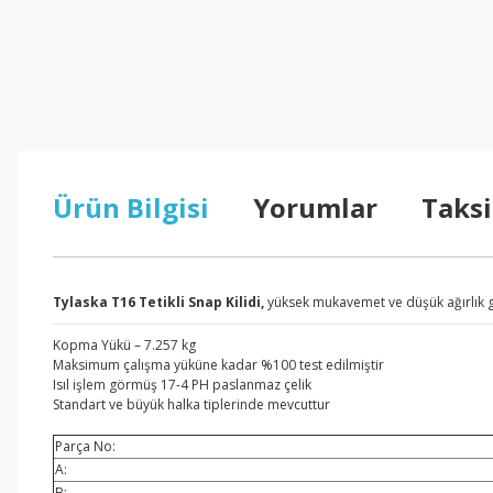
Ürün Bilgisi
Yorumlar
Taksi
Tylaska T16 Tetikli Snap Kilidi,
yüksek mukavemet ve düşük ağırlık ge
Kopma Yükü – 7.257 kg
Maksimum çalışma yüküne kadar %100 test edilmiştir
Isıl işlem görmüş 17-4 PH paslanmaz çelik
Standart ve büyük halka tiplerinde mevcuttur
Parça No:
A:
B: