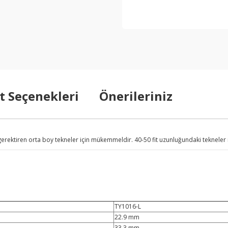
t Seçenekleri
Önerileriniz
rektiren orta boy tekneler için mükemmeldir. 40-50 fit uzunluğundaki tekneler i
TY1016-L
22.9 mm
33.3 mm