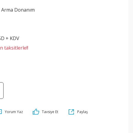
e Arma Donanım
L
SD + KDV
 taksitlerle!!
Yorum Yaz
Tavsiye Et
Paylaş