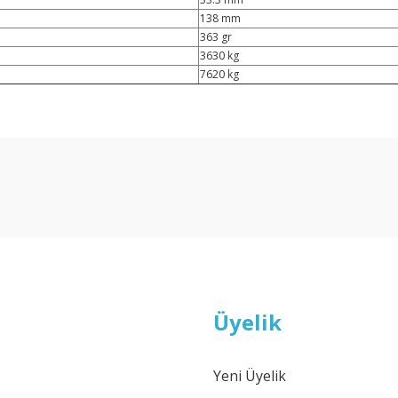
138 mm
363 gr
3630 kg
7620 kg
arda yetersiz gördüğünüz noktaları öneri formunu kullanarak tarafımıza ilet
Bu ürüne ilk yorumu siz yapın!
Yorum Yaz
Üyelik
Yeni Üyelik