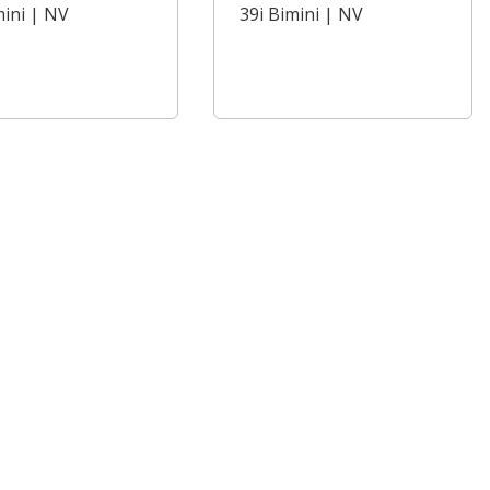
mini | NV
39i Bimini | NV
ment
Equipment