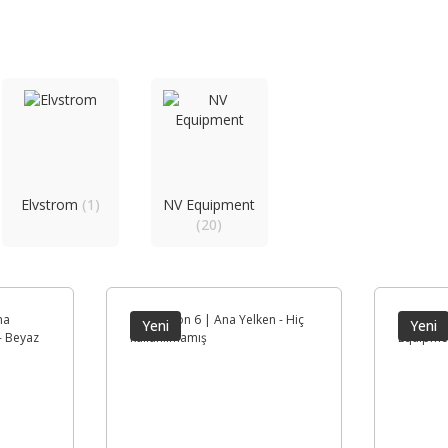
Elvstrom
(1)
NV Equipment
(20)
Yeni
Yeni