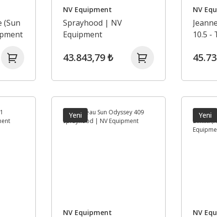
NV Equipment
NV Eq
 (Sun
Sprayhood | NV
Jeann
ipment
Equipment
10.5 -
Güneşl
43.843,79 ₺
45.73
Equip
Yeni
Yeni
NV Equipment
NV Eq