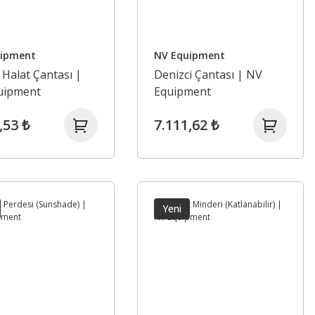
uipment
NV Equipment
 Halat Çantası |
Denizci Çantası | NV
uipment
Equipment
,53 ₺
7.111,62 ₺
Yeni