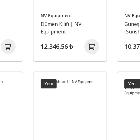
NV Equipment
NV Eq
Dümen Kılıfı | NV
Güneş
Equipment
(Sunsh
Equip
12.346,56 ₺
10.37
Yeni
Yeni