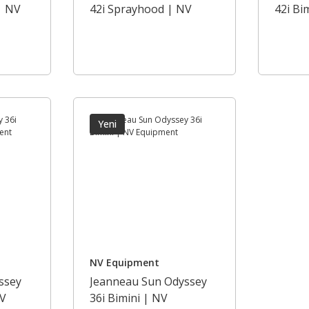
| NV
42i Sprayhood | NV
42i Bi
Equipment
Equip
Yeni
NV Equipment
ssey
Jeanneau Sun Odyssey
NV
36i Bimini | NV