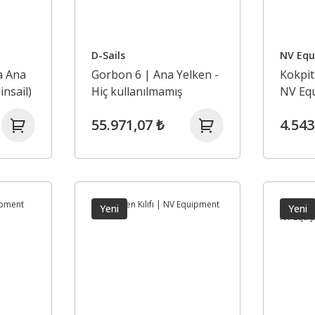
D-Sails
NV Eq
a Ana
Gorbon 6 | Ana Yelken -
Kokpit
insail)
Hiç kullanılmamış
NV Eq
55.971,07 ₺
4.543
Yeni
Yeni