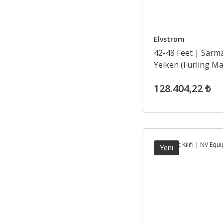
Elvstrom
42-48 Feet | Sarm
Yelken (Furling Ma
- Beyaz
128.404,22 ₺
Yeni