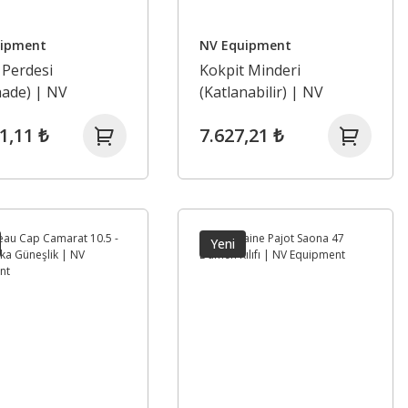
uipment
NV Equipment
 Perdesi
Kokpit Minderi
ade) | NV
(Katlanabilir) | NV
ment
Equipment
1,11 ₺
7.627,21 ₺
Yeni