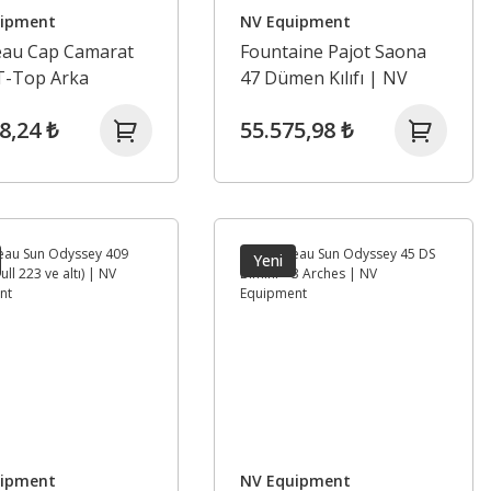
uipment
NV Equipment
eau Cap Camarat
Fountaine Pajot Saona
 T-Top Arka
47 Dümen Kılıfı | NV
ik | NV
Equipment
8,24 ₺
55.575,98 ₺
ment
Yeni
uipment
NV Equipment