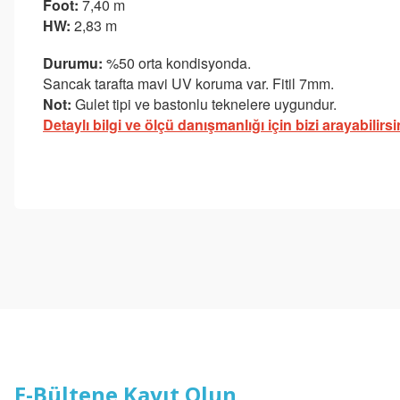
Foot:
7,40 m
HW:
2,83 m
Durumu:
%50 orta kondisyonda.
Sancak tarafta mavi UV koruma var. Fitil 7mm.
Not:
Gulet tipi ve bastonlu teknelere uygundur.
Detaylı bilgi ve ölçü danışmanlığı için bizi arayabilirsi
Bu ürünün fiyat bilgisi, resim, ürün açıklamalarında ve diğer konul
Görüş ve önerileriniz için teşekkür ederiz.
Ürün resmi kalitesiz, bozuk veya görüntülenemiyor.
Ürün açıklamasında eksik bilgiler bulunuyor.
Ürün bilgilerinde hatalar bulunuyor.
Ürün fiyatı diğer sitelerden daha pahalı.
Bu ürüne benzer farklı alternatifler olmalı.
E-Bültene Kayıt Olun