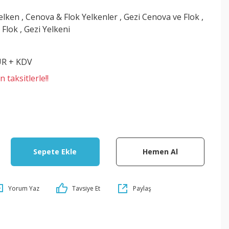
Yelken
,
Cenova & Flok Yelkenler
,
Gezi Cenova ve Flok
,
 Flok
,
Gezi Yelkeni
UR + KDV
 taksitlerle!!
Sepete Ekle
Hemen Al
Yorum Yaz
Tavsiye Et
Paylaş