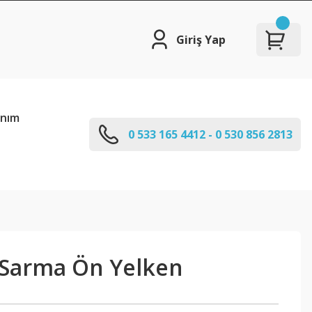
Giriş Yap
anım
0 533 165 4412 - 0 530 856 2813
| Sarma Ön Yelken