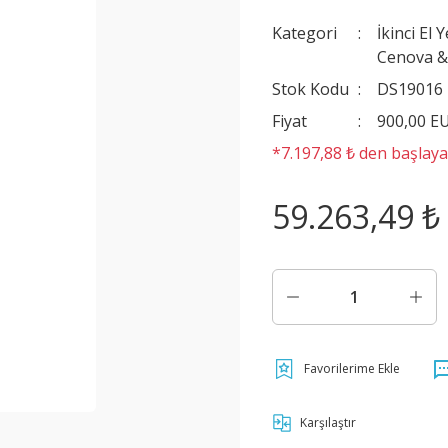
Kategori
İkinci El 
Cenova &
Stok Kodu
DS19016
Fiyat
900,00 E
*7.197,88 ₺ den başlayan
59.263,49 ₺
Karşılaştır