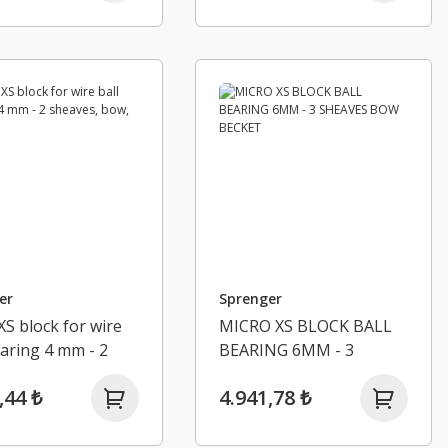
er
Sprenger
XS block for wire
MICRO XS BLOCK BALL
earing 4 mm - 2
BEARING 6MM - 3
s, bow, becket
SHEAVES BOW BECKET
,44 ₺
4.941,78 ₺