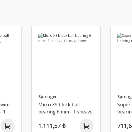
Sprenger
Spreng
 wire
Micro XS block ball
Super 
- 1
bearing 6 mm - 1 sheave,
bearin
bow
through bow
1.111,57 ₺
711,6