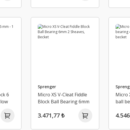
Sprenger
Spreng
ock 6
Micro XS V-Cleat Fiddle
Micro 
llow
Block Ball Bearing 6mm
ball b
2 Sheaves, Becket
sheave
3.471,77 ₺
4.546