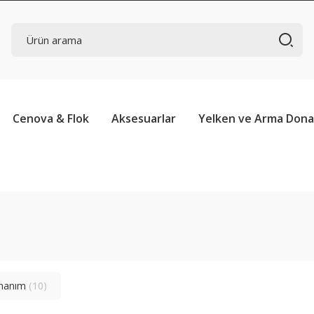
Cenova & Flok
Aksesuarlar
Yelken ve Arma Don
onanım
(10)