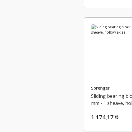
Sprenger
Sliding bearing bl
mm - 1 sheave, ho
axles
1.174,17 ₺